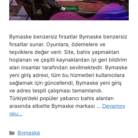
Bymaske benzersiz fırsatlar Bymaske benzersiz
fırsatlar sunar. Oyunlara, ödemelere ve
teşviklere değer verir. Site, bahis yapmaktan
hoşlanan ve çeşitli kaynaklardan iyi geri bildirim
alan insanlar tarafından sevilmektedir. Bymaske
yeni giriş adresi, tüm bu hizmetleri kullanıcılara
sağlamak için güncellendi, Bymaske yeni giriş
ve adres tespit çalışması tamamlandı.
Türkiye’deki popüler yabancı bahis alanları
arasında elbette Bymaske markası …
Devamını
oku…
Kategoriler
Bymaske