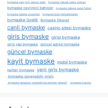
bymaske yeni giriş adresi nedir
bymaske yüksek bahis oranları
bymaske çevrimiçi bahisler
bymaske ödeme sanal futbol
bymaske ödeme sistemleri
bymaske ürün güncellemeleri
bymaske üyelik
Bymaske Şikayet
canli bymaske
casino sitesi bymaske
giris bymaske
girisi bymaske
giris yap bymaske
güncel adresi bymaske
güncel bymaske
kayit bymaske
mobil bymaske
yeni giris bymaske
twitter bymaske
bymaske güvenebilir misin
bymaske hesabımı sonlandırma adımları nelerdir
bymaske kuponu