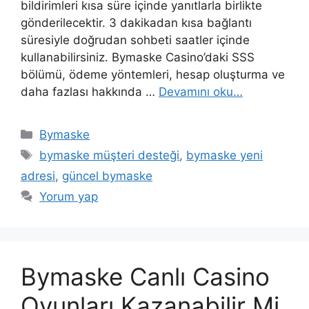
bildirimleri kısa süre içinde yanıtlarla birlikte
gönderilecektir. 3 dakikadan kısa bağlantı
süresiyle doğrudan sohbeti saatler içinde
kullanabilirsiniz. Bymaske Casino’daki SSS
bölümü, ödeme yöntemleri, hesap oluşturma ve
daha fazlası hakkında …
Devamını oku…
Kategoriler
Bymaske
Etiketler
bymaske müşteri desteği
,
bymaske yeni
adresi
,
güncel bymaske
Yorum yap
Bymaske Canlı Casino
Oyunları Kazanabilir Mi