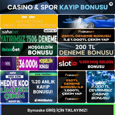
×
Bymaske GİRİŞ İÇİN TIKLAYINIZ!