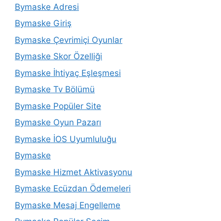
Bymaske Adresi
Bymaske Giriş
Bymaske Çevrimiçi Oyunlar
Bymaske Skor Özelliği
Bymaske İhtiyaç Eşleşmesi
Bymaske Tv Bölümü
Bymaske Popüler Site
Bymaske Oyun Pazarı
Bymaske İOS Uyumluluğu
Bymaske
Bymaske Hizmet Aktivasyonu
Bymaske Ecüzdan Ödemeleri
Bymaske Mesaj Engelleme