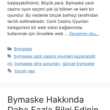
başlayabilirsiniz. Büyük para. Bymaske canlı
casino oyun seçimi çok iyi bilinen ve karlı bir
oyundur. Bu nedenle birçok bahisçi tarafından
tercih edilmektedir. Canlı Casino Oyunları
kategorisini bir web sitesi bağlamında
kullanmak için öncelikle web …
Devamını oku…
Kategoriler
Bymaske
Etiketler
bymaske canlı casino oyunları kazanabilir
mi
,
bymaske giriş sorunları
,
güncel bymaske
Yorum yap
Bymaske Hakkında
Daha Fazla Bilgi Edinin