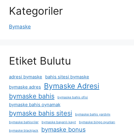
Kategoriler
Bymaske
Etiket Bulutu
adresi bymaske
bahis sitesi bymaske
Bymaske Adresi
bymaske adres
bymaske bahis
bymaske bahis ofisi
bymaske bahis oynamak
bymaske bahis sitesi
bymaske bahis yardımı
bymaske bahisçiler
bymaske başarılı kayıt
bymaske bingo oyunları
bymaske bonus
bymaske blackjack