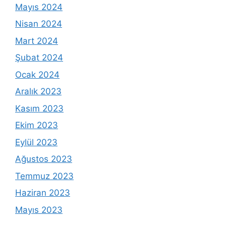
Mayıs 2024
Nisan 2024
Mart 2024
Şubat 2024
Ocak 2024
Aralık 2023
Kasım 2023
Ekim 2023
Eylül 2023
Ağustos 2023
Temmuz 2023
Haziran 2023
Mayıs 2023