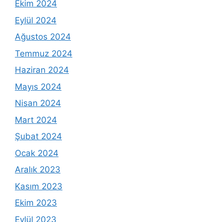
Ekim 2024
Eylül 2024
Ağustos 2024
Temmuz 2024
Haziran 2024
Mayıs 2024
Nisan 2024
Mart 2024
Şubat 2024
Ocak 2024
Aralık 2023
Kasım 2023
Ekim 2023
Eylül 2023