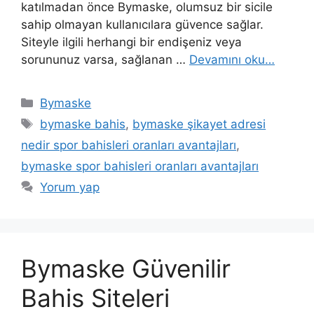
katılmadan önce Bymaske, olumsuz bir sicile
sahip olmayan kullanıcılara güvence sağlar.
Siteyle ilgili herhangi bir endişeniz veya
sorununuz varsa, sağlanan …
Devamını oku…
Kategoriler
Bymaske
Etiketler
bymaske bahis
,
bymaske şikayet adresi
nedir spor bahisleri oranları avantajları
,
bymaske spor bahisleri oranları avantajları
Yorum yap
Bymaske Güvenilir
Bahis Siteleri