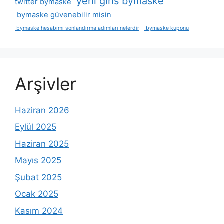
yeni giris bymaske
twitter bymaske
bymaske güvenebilir misin
bymaske hesabımı sonlandırma adımları nelerdir
bymaske kuponu
Arşivler
Haziran 2026
Eylül 2025
Haziran 2025
Mayıs 2025
Şubat 2025
Ocak 2025
Kasım 2024