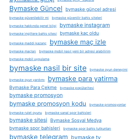
Bymaske Güncel
bymaske güncel adresi
bymaske güvenilebilir mi
bymaske güvenilir bahis siteleri
bymaske instagram
bymaske hakkında genel bilgi
bymaske kaç oldu
bymaske i̇ngiltere bahis sitesi
bymaske maç izle
bymaske maddi kazanç
bymaske maçları
bymaske mobil nasıl yeni bir adresi alabilirim
bymaske mobil uygulama
bymaske nasil bir site
bymaske oyun deneyimi
bymaske para yatirma
bymaske oyun yardımı
Bymaske Para Çekme
bymaske popülaritesi
bymaske promosyon
bymaske promosyon kodu
bymaske promosyonlar
bymaske rulet oyunu
bymaske sanal spor bahisleri
bymaske sitesi
Bymaske Sosyal Medya
bymaske spor bahisleri
bymaske spor bahis tutkunları
bymaske telegram
bymaske tv