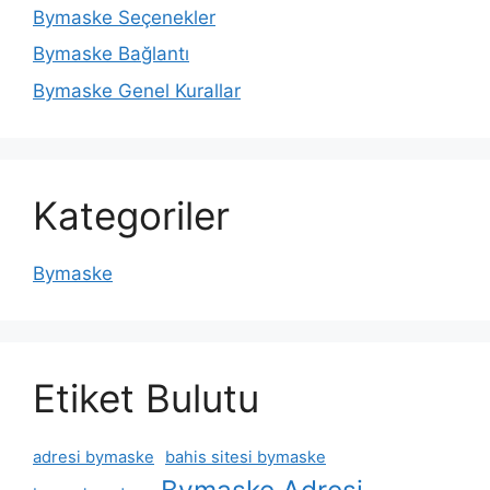
Bymaske Seçenekler
Bymaske Bağlantı
Bymaske Genel Kurallar
Kategoriler
Bymaske
Etiket Bulutu
adresi bymaske
bahis sitesi bymaske
Bymaske Adresi