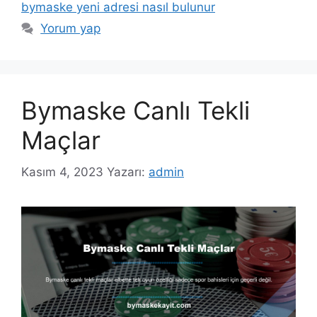
bymaske yeni adresi nasıl bulunur
Yorum yap
Bymaske Canlı Tekli
Maçlar
Kasım 4, 2023
Yazarı:
admin