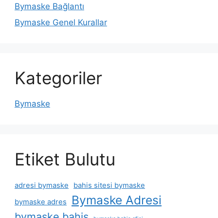
Bymaske Bağlantı
Bymaske Genel Kurallar
Kategoriler
Bymaske
Etiket Bulutu
adresi bymaske
bahis sitesi bymaske
Bymaske Adresi
bymaske adres
bymaske bahis