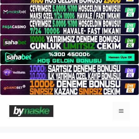
İçeriğe
atla
Menü