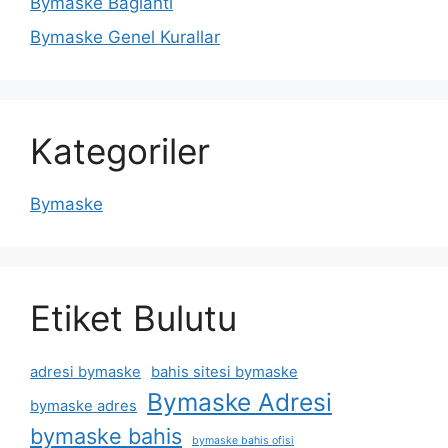
Bymaske Bağlantı
Bymaske Genel Kurallar
Kategoriler
Bymaske
Etiket Bulutu
adresi bymaske
bahis sitesi bymaske
Bymaske Adresi
bymaske adres
bymaske bahis
bymaske bahis ofisi