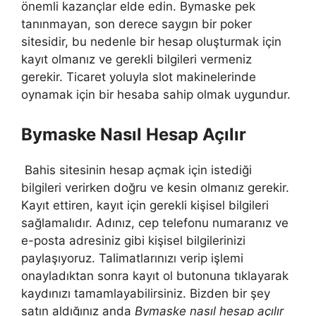
önemli kazançlar elde edin. Bymaske pek
tanınmayan, son derece saygın bir poker
sitesidir, bu nedenle bir hesap oluşturmak için
kayıt olmanız ve gerekli bilgileri vermeniz
gerekir. Ticaret yoluyla slot makinelerinde
oynamak için bir hesaba sahip olmak uygundur.
Bymaske Nasıl Hesap Açılır
Bahis sitesinin hesap açmak için istediği
bilgileri verirken doğru ve kesin olmanız gerekir.
Kayıt ettiren, kayıt için gerekli kişisel bilgileri
sağlamalıdır. Adınız, cep telefonu numaranız ve
e-posta adresiniz gibi kişisel bilgilerinizi
paylaşıyoruz. Talimatlarınızı verip işlemi
onayladıktan sonra kayıt ol butonuna tıklayarak
kaydınızı tamamlayabilirsiniz. Bizden bir şey
satın aldığınız anda
Bymaske nasıl hesap açılır