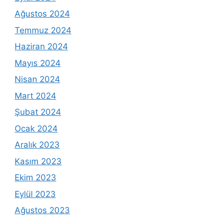
Ağustos 2024
Temmuz 2024
Haziran 2024
Mayıs 2024
Nisan 2024
Mart 2024
Şubat 2024
Ocak 2024
Aralık 2023
Kasım 2023
Ekim 2023
Eylül 2023
Ağustos 2023