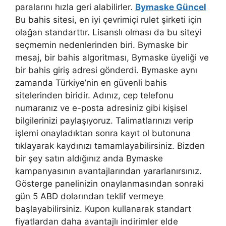
paralarını hızla geri alabilirler.
Bymaske Güncel
Bu bahis sitesi, en iyi çevrimiçi rulet şirketi için
olağan standarttır. Lisanslı olması da bu siteyi
seçmemin nedenlerinden biri. Bymaske bir
mesaj, bir bahis algoritması, Bymaske üyeliği ve
bir bahis giriş adresi gönderdi. Bymaske aynı
zamanda Türkiye’nin en güvenli bahis
sitelerinden biridir. Adınız, cep telefonu
numaranız ve e-posta adresiniz gibi kişisel
bilgilerinizi paylaşıyoruz. Talimatlarınızı verip
işlemi onayladıktan sonra kayıt ol butonuna
tıklayarak kaydınızı tamamlayabilirsiniz. Bizden
bir şey satın aldığınız anda Bymaske
kampanyasının avantajlarından yararlanırsınız.
Gösterge panelinizin onaylanmasından sonraki
gün 5 ABD dolarından teklif vermeye
başlayabilirsiniz. Kupon kullanarak standart
fiyatlardan daha avantajlı indirimler elde