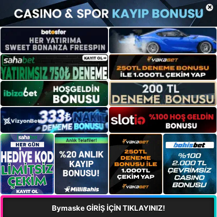
×
Bymaske GİRİŞ İÇİN TIKLAYINIZ!