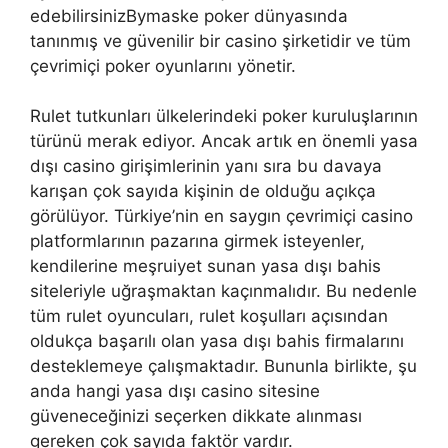
edebilirsinizBymaske poker dünyasında
tanınmış ve güvenilir bir casino şirketidir ve tüm
çevrimiçi poker oyunlarını yönetir.
Rulet tutkunları ülkelerindeki poker kuruluşlarının
türünü merak ediyor. Ancak artık en önemli yasa
dışı casino girişimlerinin yanı sıra bu davaya
karışan çok sayıda kişinin de olduğu açıkça
görülüyor. Türkiye’nin en saygın çevrimiçi casino
platformlarının pazarına girmek isteyenler,
kendilerine meşruiyet sunan yasa dışı bahis
siteleriyle uğraşmaktan kaçınmalıdır. Bu nedenle
tüm rulet oyuncuları, rulet koşulları açısından
oldukça başarılı olan yasa dışı bahis firmalarını
desteklemeye çalışmaktadır. Bununla birlikte, şu
anda hangi yasa dışı casino sitesine
güveneceğinizi seçerken dikkate alınması
gereken çok sayıda faktör vardır.