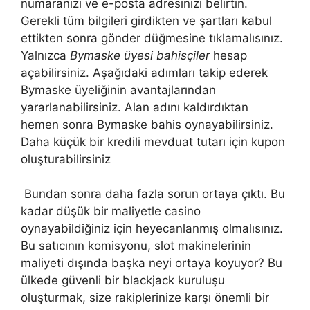
numaranızı ve e-posta adresinizi belirtin.
Gerekli tüm bilgileri girdikten ve şartları kabul
ettikten sonra gönder düğmesine tıklamalısınız.
Yalnızca
Bymaske üyesi bahisçiler
hesap
açabilirsiniz. Aşağıdaki adımları takip ederek
Bymaske üyeliğinin avantajlarından
yararlanabilirsiniz. Alan adını kaldırdıktan
hemen sonra Bymaske bahis oynayabilirsiniz.
Daha küçük bir kredili mevduat tutarı için kupon
oluşturabilirsiniz
Bundan sonra daha fazla sorun ortaya çıktı. Bu
kadar düşük bir maliyetle casino
oynayabildiğiniz için heyecanlanmış olmalısınız.
Bu satıcının komisyonu, slot makinelerinin
maliyeti dışında başka neyi ortaya koyuyor? Bu
ülkede güvenli bir blackjack kuruluşu
oluşturmak, size rakiplerinize karşı önemli bir