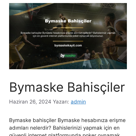
Bymaske Bahisçiler
Haziran 26, 2024
Yazarı:
admin
Bymaske bahisçiler Bymaske hesabınıza erişme
adımları nelerdir? Bahislerinizi yapmak için en
güvenli internet platformunda poker oynamak