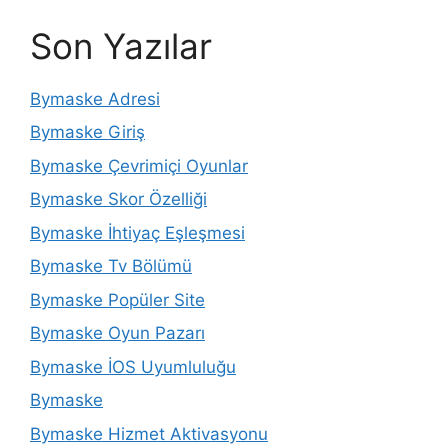
Son Yazılar
Bymaske Adresi
Bymaske Giriş
Bymaske Çevrimiçi Oyunlar
Bymaske Skor Özelliği
Bymaske İhtiyaç Eşleşmesi
Bymaske Tv Bölümü
Bymaske Popüler Site
Bymaske Oyun Pazarı
Bymaske İOS Uyumluluğu
Bymaske
Bymaske Hizmet Aktivasyonu