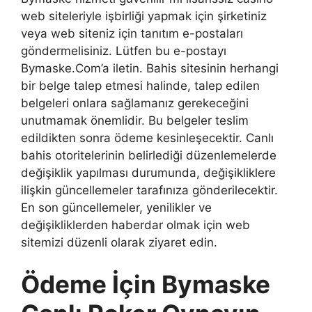
web siteleriyle işbirliği yapmak için şirketiniz
veya web siteniz için tanıtım e-postaları
göndermelisiniz. Lütfen bu e-postayı
Bymaske.Com’a iletin. Bahis sitesinin herhangi
bir belge talep etmesi halinde, talep edilen
belgeleri onlara sağlamanız gerekeceğini
unutmamak önemlidir. Bu belgeler teslim
edildikten sonra ödeme kesinleşecektir. Canlı
bahis otoritelerinin belirlediği düzenlemelerde
değişiklik yapılması durumunda, değişikliklere
ilişkin güncellemeler tarafınıza gönderilecektir.
En son güncellemeler, yenilikler ve
değişikliklerden haberdar olmak için web
sitemizi düzenli olarak ziyaret edin.
Ödeme İçin Bymaske