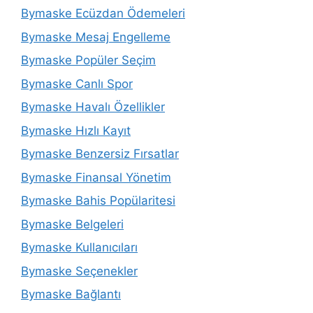
Bymaske Ecüzdan Ödemeleri
Bymaske Mesaj Engelleme
Bymaske Popüler Seçim
Bymaske Canlı Spor
Bymaske Havalı Özellikler
Bymaske Hızlı Kayıt
Bymaske Benzersiz Fırsatlar
Bymaske Finansal Yönetim
Bymaske Bahis Popülaritesi
Bymaske Belgeleri
Bymaske Kullanıcıları
Bymaske Seçenekler
Bymaske Bağlantı