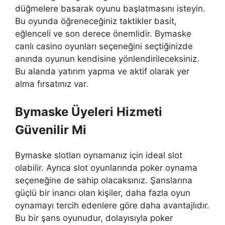
düğmelere basarak oyunu başlatmasını isteyin.
Bu oyunda öğreneceğiniz taktikler basit,
eğlenceli ve son derece önemlidir. Bymaske
canlı casino oyunları seçeneğini seçtiğinizde
anında oyunun kendisine yönlendirileceksiniz.
Bu alanda yatırım yapma ve aktif olarak yer
alma fırsatınız var.
Bymaske Üyeleri Hizmeti
Güvenilir Mi
Bymaske slotları oynamanız için ideal slot
olabilir. Ayrıca slot oyunlarında poker oynama
seçeneğine de sahip olacaksınız. Şanslarına
güçlü bir inancı olan kişiler, daha fazla oyun
oynamayı tercih edenlere göre daha avantajlıdır.
Bu bir şans oyunudur, dolayısıyla poker