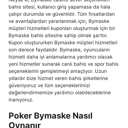
bahis sitesi, kullanıcı giriş yapamasa da hala
çalışır durumda ve güvenlidir. Tüm fırsatlardan
ve avantajlardan yararlanmak için, Bymaske
müşteri hizmetleri kuponları oluşturmak için bir
Bymaske bahis sitesine sahip olmak şarttır.
Kupon oluştururken Bymaske müşteri hizmetleri
son derece faydalıdır. Bymaske, oyuncuların
hizmeti daha iyi anlamalarına yardımcı olacak
yeni hizmetler sunarak canlı bahis ve spor bahis
seçeneklerini genişletmeyi amaçlıyor. Uzun
yıllardır bize hizmet veren bahis şirketlerine
güveniyoruz ve tüm seçeneklerimizi
değerlendirmemize yardımcı olabileceklerine
inanıyoruz.
Poker Bymaske Nasıl
Oynanır