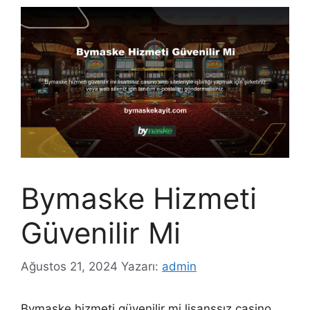
Bymaske Hizmeti
Güvenilir Mi
Ağustos 21, 2024
Yazarı:
admin
Bymaske hizmeti güvenilir mi lisanssız casino