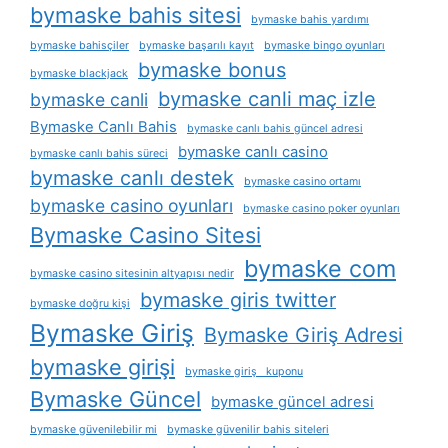
bymaske bahis sitesi
bymaske bahis yardımı
bymaske bahisçiler
bymaske başarılı kayıt
bymaske bingo oyunları
bymaske bonus
bymaske blackjack
bymaske canli maç izle
bymaske canli
Bymaske Canlı Bahis
bymaske canlı bahis güncel adresi
bymaske canlı casino
bymaske canlı bahis süreci
bymaske canlı destek
bymaske casino ortamı
bymaske casino oyunları
bymaske casino poker oyunları
Bymaske Casino Sitesi
bymaske com
bymaske casino sitesinin altyapısı nedir
bymaske giris twitter
bymaske doğru kişi
Bymaske Giriş
Bymaske Giriş Adresi
bymaske girişi
bymaske giriş kuponu
Bymaske Güncel
bymaske güncel adresi
bymaske güvenilebilir mi
bymaske güvenilir bahis siteleri