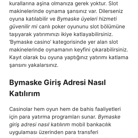
kurallarına aşina olmanıza gerek yoktur. Slot
makinelerinde oynama şansınız var. Dilerseniz
oyuna katılabilir ve
Bymaske üyeleri hizmeti
güvenilir mi
canlı poker oyununu slot bölümüne
taşıyarak yatırımınızı ikiye katlayabilirsiniz.
‘Bymaske casino’ kategorisinde yer alan slot
makinelerinde oynamanın keyfini çıkarabilirsiniz.
Kayıt olarak bu oyuna yaptığınız yatırımı katlama
şansını yakalarsınız.
Bymaske Giriş Adresi Nasıl
Katılırım
Casinolar hem oyun hem de bahis faaliyetleri
için para yatırma programları sunar.
Bymaske
giriş adresi nasıl katılırım
mobil bankacılık
uygulaması üzerinden para transferi