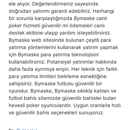
ele alıyor. Değerlendirmeniz sayesinde
doğrudan yatırımı garanti edebiliriz. Herhangi
bir sorunla karşılaştığınızda
Bymaske canlı
poker hizmeti güvenilir mi
ödemeleri canlı
destek ekibine ulaşıp yardım isteyebilirsiniz.
Bymaske web sitesinde bulunan çeşitli para
yatırma yöntemlerini kullanarak yatırım yapmak
için Bymaske para yatırma teknolojisini
kullanabilirsiniz. Potansiyel yatırımlar hakkında
daha fazla ayrıntıya erişin. Her teknik için farklı
para yatırma limitleri belirleme esnekliğine
sahipsiniz. Bymaske futbolu güvenilir bir
oyundur. Bymaske, Bymaske sıklıkla katılan ve
futbol bahis sitemizde güvenilir bahisler bulan
hevesli poker oyuncularıdır. Uygun oranlarla hızlı
ve güvenilir bahis seçenekleri sunuyoruz.
Kategoriler