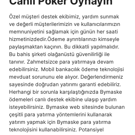
Canlı Poker Oynayın
Özel müşteri destek ekibimiz, yardım sunmak
ve değerli müşterilerimizin ve kullanıcılarımızın
memnuniyetini sağlamak için günün her saati
hizmetinizdedir.Ödeme ayrıntılarınızı kimseyle
paylaşmaktan kaçının. Bu dikkatli yapılmalıdır.
Bu bahis şirketi olağanüstü güvenilirliği ile
tanınır. Zahmetsizce para yatırmaya devam
edebilirsiniz. Mobil bankacılık ödeme teknolojisi
mevduat sorununu ele alıyor. Değerlendirmeniz
sayesinde doğrudan yatırımı garanti edebiliriz.
Herhangi bir sorunla karşılaştığınızda Bymaske
ödemeleri canlı destek ekibine ulaşıp yardım
isteyebilirsiniz. Bymaske web sitesinde bulunan
çeşitli para yatırma yöntemlerini kullanarak
yatırım yapmak için Bymaske para yatırma
teknolojisini kullanabilirsiniz. Potansiyel