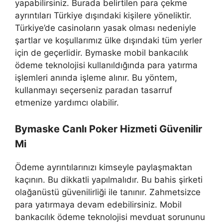
yapabilirsiniz. Burada belirtilen para çekme
ayrıntıları Türkiye dışındaki kişilere yöneliktir.
Türkiye’de casinoların yasak olması nedeniyle
şartlar ve koşullarımız ülke dışındaki tüm yerler
için de geçerlidir. Bymaske mobil bankacılık
ödeme teknolojisi kullanıldığında para yatırma
işlemleri anında işleme alınır. Bu yöntem,
kullanmayı seçerseniz paradan tasarruf
etmenize yardımcı olabilir.
Bymaske Canlı Poker Hizmeti Güvenilir
Mi
Ödeme ayrıntılarınızı kimseyle paylaşmaktan
kaçının. Bu dikkatli yapılmalıdır. Bu bahis şirketi
olağanüstü güvenilirliği ile tanınır. Zahmetsizce
para yatırmaya devam edebilirsiniz. Mobil
bankacılık ödeme teknolojisi mevduat sorununu