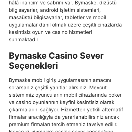
hâlâ inancım ve sabrım var. Bymaske, dizüstü
bilgisayarlar, android işletim sistemleri,
masaüstü bilgisayarlar, tabletler ve mobil
uygulamalar dahil olmak üzere çeşitli cihazlarda
kesintisiz oyun ve casino hizmetleri
sunmaktadır.
Bymaske Casino Sever
Seçenekleri
Bymaske mobil giriş uygulamasının amacını
sorarsanız çeşitli yanıtlar alırsınız. Mevcut
sistemimiz oyuncuların mobil cihazlarında poker
ve casino oyunlarının keyfini kesintisiz olarak
çıkarmalarını sağlıyor. Hizmetten yetkili alternatif
firmalar aracılığıyla da yararlanabilirsiniz ancak
premium firmaları tercih etmeniz tavsiye edilir.
Neyse ki,
Bymaske casino sever seçenekleri