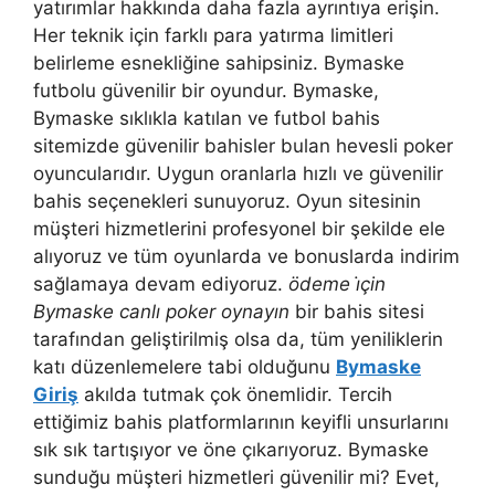
yatırımlar hakkında daha fazla ayrıntıya erişin.
Her teknik için farklı para yatırma limitleri
belirleme esnekliğine sahipsiniz. Bymaske
futbolu güvenilir bir oyundur. Bymaske,
Bymaske sıklıkla katılan ve futbol bahis
sitemizde güvenilir bahisler bulan hevesli poker
oyuncularıdır. Uygun oranlarla hızlı ve güvenilir
bahis seçenekleri sunuyoruz. Oyun sitesinin
müşteri hizmetlerini profesyonel bir şekilde ele
alıyoruz ve tüm oyunlarda ve bonuslarda indirim
sağlamaya devam ediyoruz.
ödeme i̇çin
Bymaske canlı poker oynayın
bir bahis sitesi
tarafından geliştirilmiş olsa da, tüm yeniliklerin
katı düzenlemelere tabi olduğunu
Bymaske
Giriş
akılda tutmak çok önemlidir. Tercih
ettiğimiz bahis platformlarının keyifli unsurlarını
sık sık tartışıyor ve öne çıkarıyoruz. Bymaske
sunduğu müşteri hizmetleri güvenilir mi? Evet,