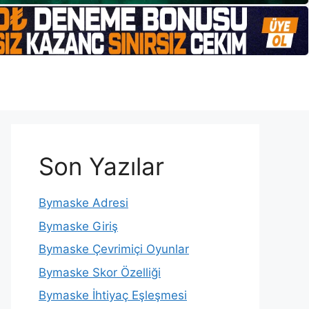
Son Yazılar
Bymaske Adresi
Bymaske Giriş
Bymaske Çevrimiçi Oyunlar
Bymaske Skor Özelliği
Bymaske İhtiyaç Eşleşmesi