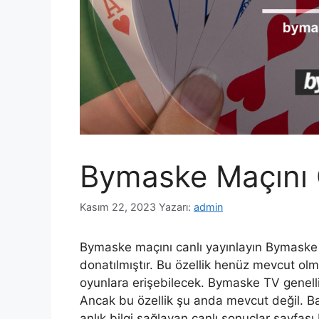
Bymaske Maçını C
Kasım 22, 2023
Yazarı:
admin
Bymaske maçını canlı yayınlayın Bymaske m
donatılmıştır. Bu özellik henüz mevcut ol
oyunlara erişebilecek. Bymaske TV genell
Ancak bu özellik şu anda mevcut değil. Bahi
anlık bilgi sağlayan canlı sonuçlar sayfası