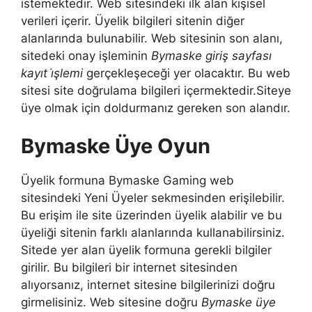
istemektedir. Web sitesindeki ilk alan kişisel
verileri içerir. Üyelik bilgileri sitenin diğer
alanlarında bulunabilir. Web sitesinin son alanı,
sitedeki onay işleminin
Bymaske giriş sayfası
kayıt i̇şlemi
gerçekleşeceği yer olacaktır. Bu web
sitesi site doğrulama bilgileri içermektedir.Siteye
üye olmak için doldurmanız gereken son alandır.
Bymaske Üye Oyun
Üyelik formuna Bymaske Gaming web
sitesindeki Yeni Üyeler sekmesinden erişilebilir.
Bu erişim ile site üzerinden üyelik alabilir ve bu
üyeliği sitenin farklı alanlarında kullanabilirsiniz.
Sitede yer alan üyelik formuna gerekli bilgiler
girilir. Bu bilgileri bir internet sitesinden
alıyorsanız, internet sitesine bilgilerinizi doğru
girmelisiniz. Web sitesine doğru
Bymaske üye