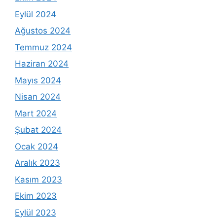
Eylül 2024
Ağustos 2024
Temmuz 2024
Haziran 2024
Mayıs 2024
Nisan 2024
Mart 2024
Şubat 2024
Ocak 2024
Aralık 2023
Kasım 2023
Ekim 2023
Eylül 2023