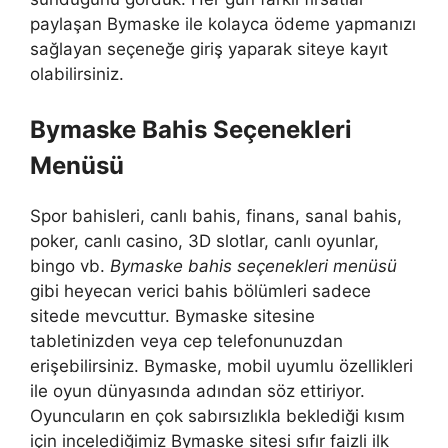
paylaşan Bymaske ile kolayca ödeme yapmanızı
sağlayan seçeneğe giriş yaparak siteye kayıt
olabilirsiniz.
Bymaske Bahis Seçenekleri
Menüsü
Spor bahisleri, canlı bahis, finans, sanal bahis,
poker, canlı casino, 3D slotlar, canlı oyunlar,
bingo vb.
Bymaske bahis seçenekleri menüsü
gibi heyecan verici bahis bölümleri sadece
sitede mevcuttur. Bymaske sitesine
tabletinizden veya cep telefonunuzdan
erişebilirsiniz. Bymaske, mobil uyumlu özellikleri
ile oyun dünyasında adından söz ettiriyor.
Oyuncuların en çok sabırsızlıkla beklediği kısım
için incelediğimiz Bymaske sitesi sıfır faizli ilk