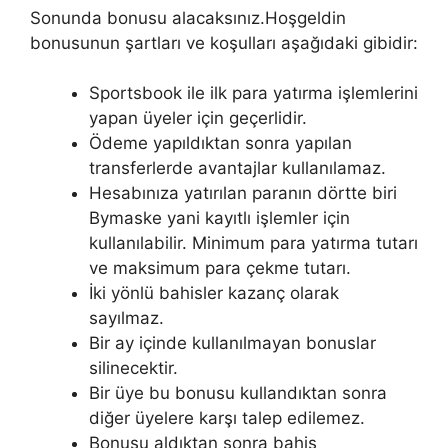
Sonunda bonusu alacaksınız.Hoşgeldin
bonusunun şartları ve koşulları aşağıdaki gibidir:
Sportsbook ile ilk para yatırma işlemlerini
yapan üyeler için geçerlidir.
Ödeme yapıldıktan sonra yapılan
transferlerde avantajlar kullanılamaz.
Hesabınıza yatırılan paranın dörtte biri
Bymaske yani kayıtlı işlemler için
kullanılabilir. Minimum para yatırma tutarı
ve maksimum para çekme tutarı.
İki yönlü bahisler kazanç olarak
sayılmaz.
Bir ay içinde kullanılmayan bonuslar
silinecektir.
Bir üye bu bonusu kullandıktan sonra
diğer üyelere karşı talep edilemez.
Bonusu aldıktan sonra bahis