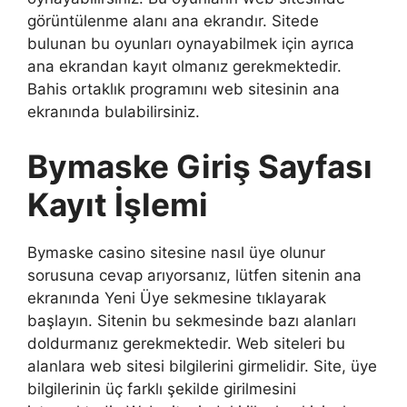
görüntülenme alanı ana ekrandır. Sitede
bulunan bu oyunları oynayabilmek için ayrıca
ana ekrandan kayıt olmanız gerekmektedir.
Bahis ortaklık programını web sitesinin ana
ekranında bulabilirsiniz.
Bymaske Giriş Sayfası
Kayıt İşlemi
Bymaske casino sitesine nasıl üye olunur
sorusuna cevap arıyorsanız, lütfen sitenin ana
ekranında Yeni Üye sekmesine tıklayarak
başlayın. Sitenin bu sekmesinde bazı alanları
doldurmanız gerekmektedir. Web siteleri bu
alanlara web sitesi bilgilerini girmelidir. Site, üye
bilgilerinin üç farklı şekilde girilmesini