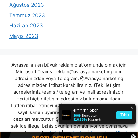
Ağustos 2023
Temmuz 2023
Haziran 2023
Mayıs 2023
Avrasya'nın en büyük reklam platformunda olmak için
Microsoft Teams:
reklam@avrasyamarketing.com
adresimizden veya Telegram: @Avrasyamarketing
adresimizden irtibat kurabilirsiniz. (Tek iletişim
adreslerimiz teams / telegram ve mail adresimizdir.
Harici hiçbir iletişim adresimiz bulunmamaktadır.
Lütfen itibar etmeyiniz.) Türkiye yasalarına göre 7258
sayılı kanun uyarınca yasa dışı bahis oynamanın
cezaları mevcuttur. Şu an bulunduğunuz site hiç bir
şekilde illegal bahis oyunları oynatmıyor ve oynamaya
aracı olmuyordur.
betci
|
martesbet
|
betmoi
|
ne10bet
×