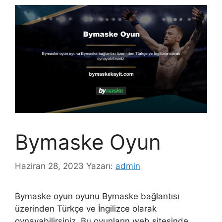
Bymaske Oyun
Haziran 28, 2023
Yazarı:
admin
Bymaske oyun oyunu Bymaske bağlantısı
üzerinden Türkçe ve İngilizce olarak
oynayabilirsiniz. Bu oyunların web sitesinde