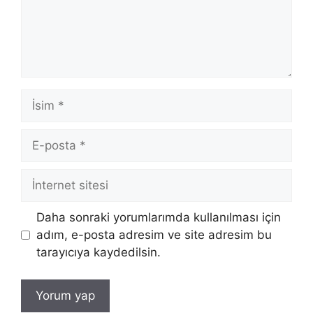
İsim
E-
posta
İnternet
sitesi
Daha sonraki yorumlarımda kullanılması için
adım, e-posta adresim ve site adresim bu
tarayıcıya kaydedilsin.