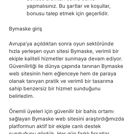
yapmalısınız. Bu şartlar ve koşullar,
bonusu talep etmek için geçerlidir.
Bymaske giriş
Avrupa’ya açıldıktan sonra oyun sektöründe
hızla yerleşen oyun sitesi Bymaske, verimli bir
ekiple kaliteli hizmetler sunmaya devam ediyor.
Güvenilirliği ile dünya çapında tanınan Bymaske
web sitesinin hem eğlenceye hem de paraya
olanak tanıyan pratik ve verimli bir tasarıma
sahip benzersiz bir hizmet sunduğunu
belirledim.
Önemli üyeleri için güvenilir bir bahis ortamı
sağlayan Bymaske web sitesini araştırdığımızda
platformun aktif bir ekiple canlı destek
sunduğunu gördük. Her gün farklı fırsatlar