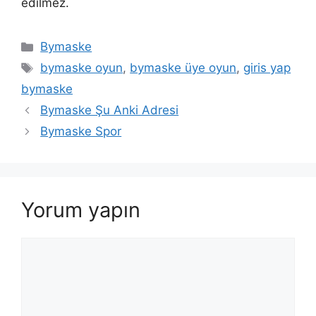
edilmez.
Kategoriler
Bymaske
Etiketler
bymaske oyun
,
bymaske üye oyun
,
giris yap
bymaske
Bymaske Şu Anki Adresi
Bymaske Spor
Yorum yapın
Yorum