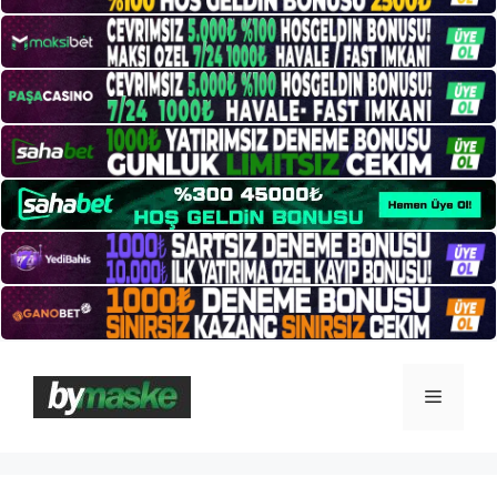
İçeriğe
atla
Menü