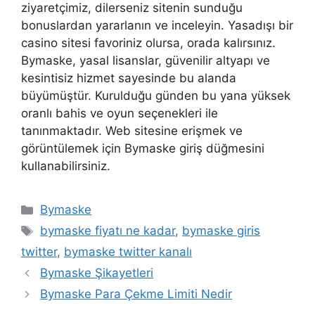
ziyaretçimiz, dilerseniz sitenin sunduğu
bonuslardan yararlanın ve inceleyin. Yasadışı bir
casino sitesi favoriniz olursa, orada kalırsınız.
Bymaske, yasal lisanslar, güvenilir altyapı ve
kesintisiz hizmet sayesinde bu alanda
büyümüştür. Kurulduğu günden bu yana yüksek
oranlı bahis ve oyun seçenekleri ile
tanınmaktadır. Web sitesine erişmek ve
görüntülemek için Bymaske giriş düğmesini
kullanabilirsiniz.
Kategoriler
Bymaske
Etiketler
bymaske fiyatı ne kadar
,
bymaske giris
twitter
,
bymaske twitter kanalı
Bymaske Şikayetleri
Bymaske Para Çekme Limiti Nedir