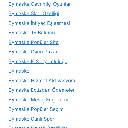
Bymaske Çevrimiçi Oyunlar
Bymaske Skor Özelliği
Bymaske İhtiyaç Eşleşmesi
Bymaske Tv Bölümü
Bymaske Popüler Site
Bymaske Oyun Pazarı
Bymaske İOS Uyumluluğu
Bymaske
Bymaske Hizmet Aktivasyonu
Bymaske Ecüzdan Ödemeleri
Bymaske Mesaj Engelleme
Bymaske Popüler Seçim
Bymaske Canlı Spor