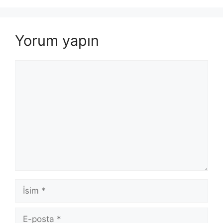
Yorum yapın
Yorum
İsim
E-