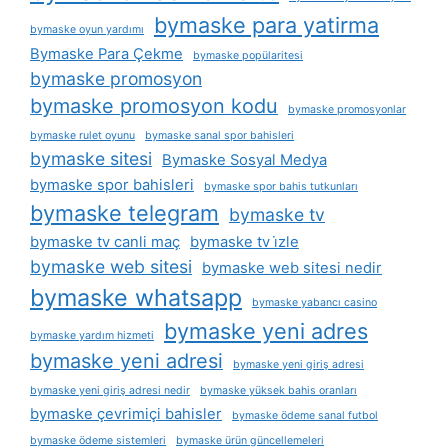
bymaske para yatirma
bymaske oyun yardımı
Bymaske Para Çekme
bymaske popülaritesi
bymaske promosyon
bymaske promosyon kodu
bymaske promosyonlar
bymaske rulet oyunu
bymaske sanal spor bahisleri
bymaske sitesi
Bymaske Sosyal Medya
bymaske spor bahisleri
bymaske spor bahis tutkunları
bymaske telegram
bymaske tv
bymaske tv canli maç
bymaske tv i̇zle
bymaske web sitesi
bymaske web sitesi nedir
bymaske whatsapp
bymaske yabancı casino
bymaske yeni adres
bymaske yardım hizmeti
bymaske yeni adresi
bymaske yeni giriş adresi
bymaske yeni giriş adresi nedir
bymaske yüksek bahis oranları
bymaske çevrimiçi bahisler
bymaske ödeme sanal futbol
bymaske ödeme sistemleri
bymaske ürün güncellemeleri