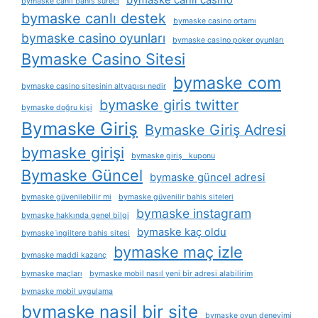
bymaske canlı bahis süreci
bymaske canlı destek
bymaske casino ortamı
bymaske casino oyunları
bymaske casino poker oyunları
Bymaske Casino Sitesi
bymaske com
bymaske casino sitesinin altyapısı nedir
bymaske giris twitter
bymaske doğru kişi
Bymaske Giriş
Bymaske Giriş Adresi
bymaske girişi
bymaske giriş kuponu
Bymaske Güncel
bymaske güncel adresi
bymaske güvenilebilir mi
bymaske güvenilir bahis siteleri
bymaske instagram
bymaske hakkında genel bilgi
bymaske kaç oldu
bymaske i̇ngiltere bahis sitesi
bymaske maç izle
bymaske maddi kazanç
bymaske maçları
bymaske mobil nasıl yeni bir adresi alabilirim
bymaske mobil uygulama
bymaske nasil bir site
bymaske oyun deneyimi