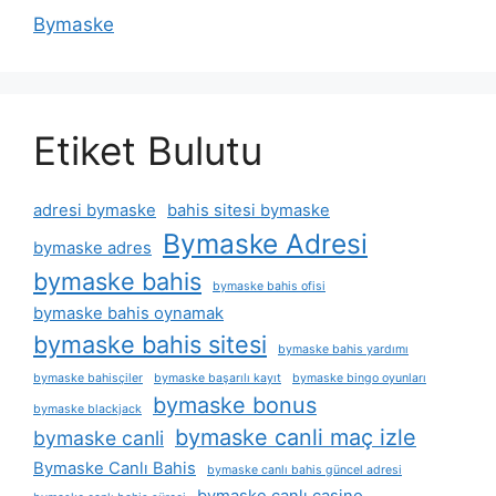
Bymaske
Etiket Bulutu
adresi bymaske
bahis sitesi bymaske
Bymaske Adresi
bymaske adres
bymaske bahis
bymaske bahis ofisi
bymaske bahis oynamak
bymaske bahis sitesi
bymaske bahis yardımı
bymaske bahisçiler
bymaske başarılı kayıt
bymaske bingo oyunları
bymaske bonus
bymaske blackjack
bymaske canli maç izle
bymaske canli
Bymaske Canlı Bahis
bymaske canlı bahis güncel adresi
bymaske canlı casino