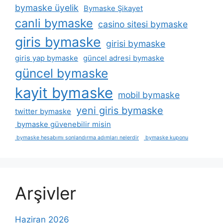
bymaske üyelik
Bymaske Şikayet
canli bymaske
casino sitesi bymaske
giris bymaske
girisi bymaske
giris yap bymaske
güncel adresi bymaske
güncel bymaske
kayit bymaske
mobil bymaske
yeni giris bymaske
twitter bymaske
bymaske güvenebilir misin
bymaske hesabımı sonlandırma adımları nelerdir
bymaske kuponu
Arşivler
Haziran 2026