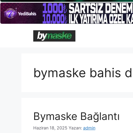
İçeriğe
atla
bymaske bahis d
Bymaske Bağlantı
Haziran 18, 2025
Yazarı:
admin