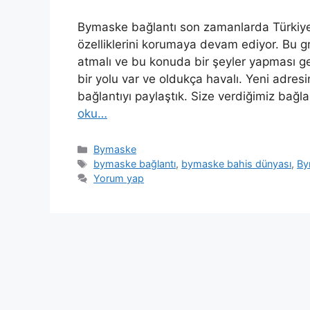
Bymaske bağlantı son zamanlarda Türkiye
özelliklerini korumaya devam ediyor. Bu g
atmalı ve bu konuda bir şeyler yapması ge
bir yolu var ve oldukça havalı. Yeni adresi
bağlantıyı paylaştık. Size verdiğimiz bağl
oku…
Kategoriler
Bymaske
Etiketler
bymaske bağlantı
,
bymaske bahis dünyası
,
By
Yorum yap