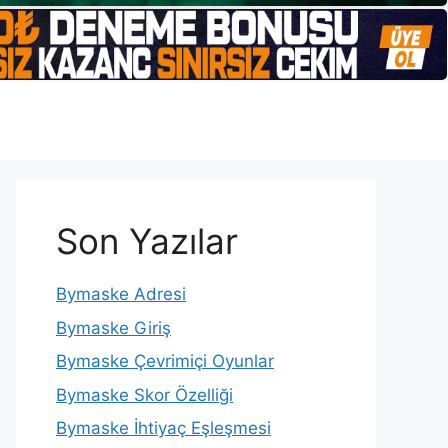
Son Yazılar
Bymaske Adresi
Bymaske Giriş
Bymaske Çevrimiçi Oyunlar
Bymaske Skor Özelliği
Bymaske İhtiyaç Eşleşmesi