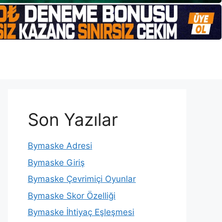
Son Yazılar
Bymaske Adresi
Bymaske Giriş
Bymaske Çevrimiçi Oyunlar
Bymaske Skor Özelliği
Bymaske İhtiyaç Eşleşmesi