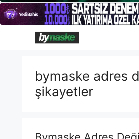
İçeriğe
atla
bymaske adres değiş
şikayetler
Bymaske Adres Değişikl