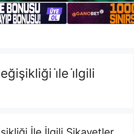
ikliği i̇le i̇lgili
iği İle İlgili Şikayetler