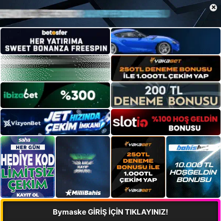
×
Bymaske GİRİŞ İÇİN TIKLAYINIZ!