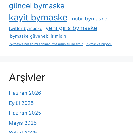
güncel bymaske
kayit bymaske
mobil bymaske
yeni giris bymaske
twitter bymaske
bymaske güvenebilir misin
bymaske hesabımı sonlandırma adımları nelerdir
bymaske kuponu
Arşivler
Haziran 2026
Eylül 2025
Haziran 2025
Mayıs 2025
Şubat 2025