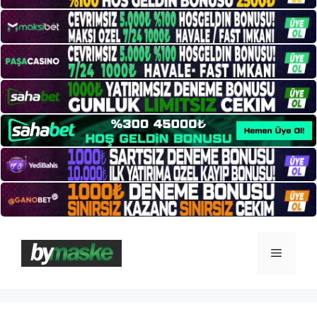
İçeriğe
atla
Menü