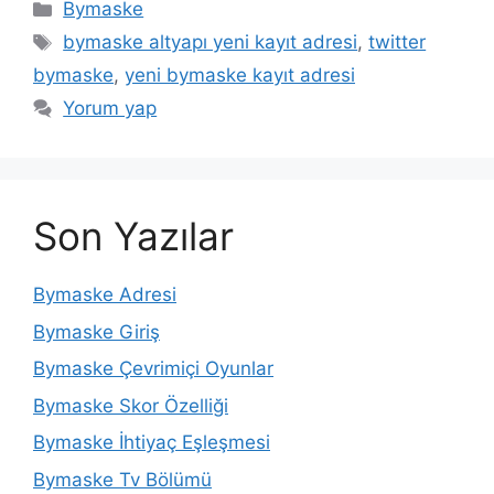
Kategoriler
Bymaske
Etiketler
bymaske altyapı yeni kayıt adresi
,
twitter
bymaske
,
yeni bymaske kayıt adresi
Yorum yap
Son Yazılar
Bymaske Adresi
Bymaske Giriş
Bymaske Çevrimiçi Oyunlar
Bymaske Skor Özelliği
Bymaske İhtiyaç Eşleşmesi
Bymaske Tv Bölümü