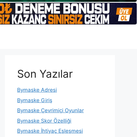
Son Yazılar
Bymaske Adresi
Bymaske Giriş
Bymaske Çevrimiçi Oyunlar
Bymaske Skor Özelliği
Bymaske İhtiyaç Eşleşmesi