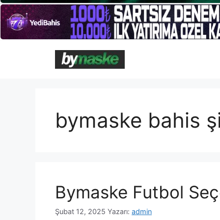
İçeriğe
atla
bymaske bahis şi
Bymaske Futbol Seç
Şubat 12, 2025
Yazarı:
admin