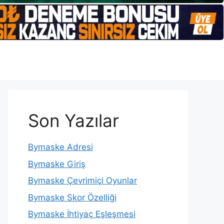
Son Yazılar
Bymaske Adresi
Bymaske Giriş
Bymaske Çevrimiçi Oyunlar
Bymaske Skor Özelliği
Bymaske İhtiyaç Eşleşmesi