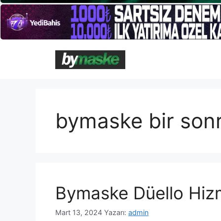
İçeriğe
atla
bymaske bir sonr
Bymaske Düello Hizm
Mart 13, 2024
Yazarı:
admin