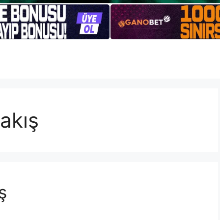
akış
ş