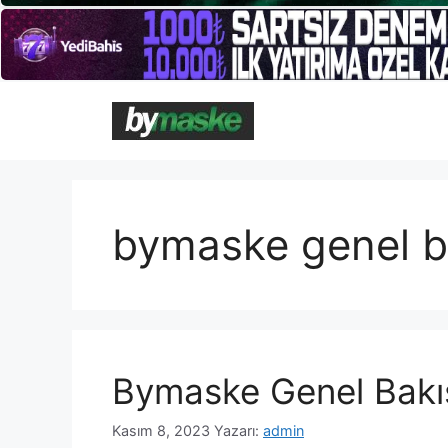
İçeriğe
atla
bymaske genel b
Bymaske Genel Bakı
Kasım 8, 2023
Yazarı:
admin