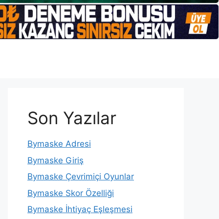
Son Yazılar
Bymaske Adresi
Bymaske Giriş
Bymaske Çevrimiçi Oyunlar
Bymaske Skor Özelliği
Bymaske İhtiyaç Eşleşmesi