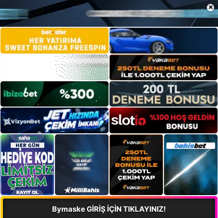
×
Bymaske GİRİŞ İÇİN TIKLAYINIZ!