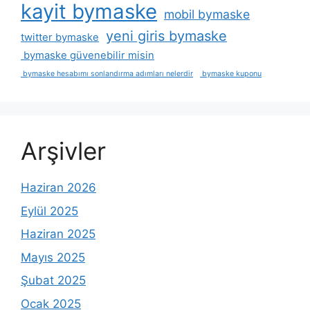
kayit bymaske
mobil bymaske
yeni giris bymaske
twitter bymaske
bymaske güvenebilir misin
bymaske hesabımı sonlandırma adımları nelerdir
bymaske kuponu
Arşivler
Haziran 2026
Eylül 2025
Haziran 2025
Mayıs 2025
Şubat 2025
Ocak 2025