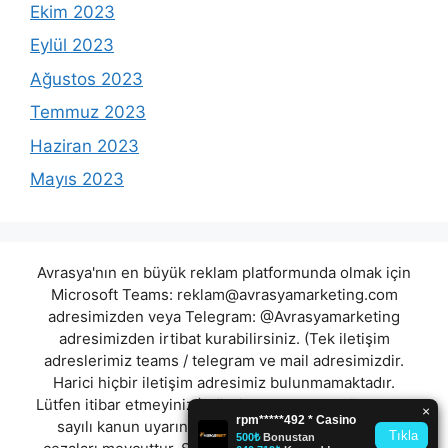
Ekim 2023
Eylül 2023
Ağustos 2023
Temmuz 2023
Haziran 2023
Mayıs 2023
Avrasya'nın en büyük reklam platformunda olmak için
Microsoft Teams:
reklam@avrasyamarketing.com
adresimizden veya Telegram: @Avrasyamarketing
adresimizden irtibat kurabilirsiniz. (Tek iletişim
adreslerimiz teams / telegram ve mail adresimizdir.
Harici hiçbir iletişim adresimiz bulunmamaktadır.
Lütfen itibar etmeyiniz.) Türkiye yasalarına göre 7258
sayılı kanun uyarınca yasa dışı bahis oynamanın