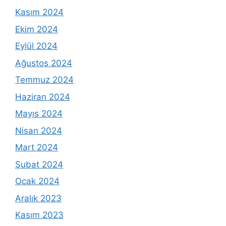
Kasım 2024
Ekim 2024
Eylül 2024
Ağustos 2024
Temmuz 2024
Haziran 2024
Mayıs 2024
Nisan 2024
Mart 2024
Şubat 2024
Ocak 2024
Aralık 2023
Kasım 2023