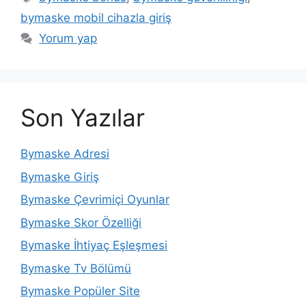
bymaske mobil cihazla giriş
Yorum yap
Son Yazılar
Bymaske Adresi
Bymaske Giriş
Bymaske Çevrimiçi Oyunlar
Bymaske Skor Özelliği
Bymaske İhtiyaç Eşleşmesi
Bymaske Tv Bölümü
Bymaske Popüler Site