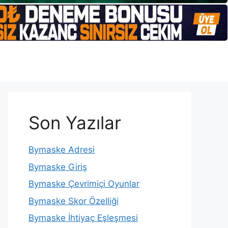
Son Yazılar
Bymaske Adresi
Bymaske Giriş
Bymaske Çevrimiçi Oyunlar
Bymaske Skor Özelliği
Bymaske İhtiyaç Eşleşmesi