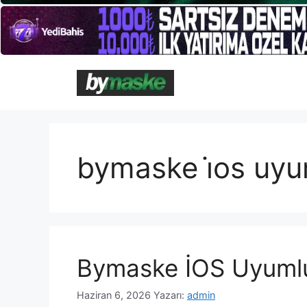
İçeriğe
atla
bymaske i̇os uy
Bymaske İOS Uyuml
Haziran 6, 2026
Yazarı:
admin