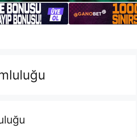
umluluğu
uluğu