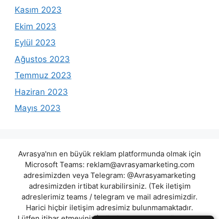
Kasım 2023
Ekim 2023
Eylül 2023
Ağustos 2023
Temmuz 2023
Haziran 2023
Mayıs 2023
Avrasya'nın en büyük reklam platformunda olmak için
Microsoft Teams:
reklam@avrasyamarketing.com
adresimizden veya Telegram: @Avrasyamarketing
adresimizden irtibat kurabilirsiniz. (Tek iletişim
adreslerimiz teams / telegram ve mail adresimizdir.
Harici hiçbir iletişim adresimiz bulunmamaktadır.
Lütfen itibar etmeyiniz.) Türkiye yasalarına göre 7258