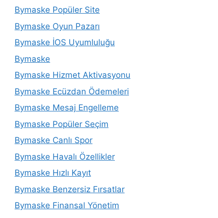
Bymaske Popüler Site
Bymaske Oyun Pazarı
Bymaske İOS Uyumluluğu
Bymaske
Bymaske Hizmet Aktivasyonu
Bymaske Ecüzdan Ödemeleri
Bymaske Mesaj Engelleme
Bymaske Popüler Seçim
Bymaske Canlı Spor
Bymaske Havalı Özellikler
Bymaske Hızlı Kayıt
Bymaske Benzersiz Fırsatlar
Bymaske Finansal Yönetim