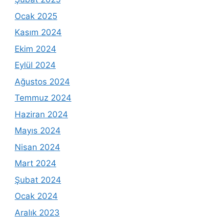
Ocak 2025
Kasım 2024
Ekim 2024
Eylül 2024
Ağustos 2024
Temmuz 2024
Haziran 2024
Mayıs 2024
Nisan 2024
Mart 2024
Şubat 2024
Ocak 2024
Aralık 2023