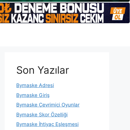
Son Yazılar
Bymaske Adresi
Bymaske Giriş
Bymaske Çevrimiçi Oyunlar
Bymaske Skor Özelliği
Bymaske İhtiyaç Eşleşmesi