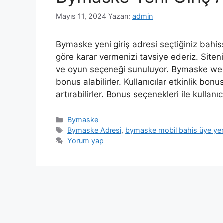
Mayıs 11, 2024
Yazarı:
admin
Bymaske yeni giriş adresi seçtiğiniz bahiss
göre karar vermenizi tavsiye ederiz. Siteni
ve oyun seçeneği sunuluyor. Bymaske web si
bonus alabilirler. Kullanıcılar etkinlik bo
artırabilirler. Bonus seçenekleri ile kullanı
Kategoriler
Bymaske
Etiketler
Bymaske Adresi
,
bymaske mobil bahis üye yeni
Yorum yap