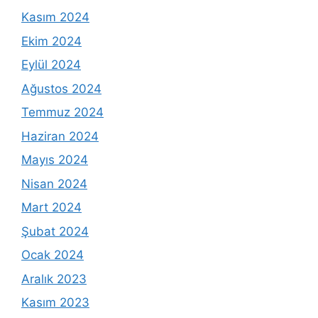
Kasım 2024
Ekim 2024
Eylül 2024
Ağustos 2024
Temmuz 2024
Haziran 2024
Mayıs 2024
Nisan 2024
Mart 2024
Şubat 2024
Ocak 2024
Aralık 2023
Kasım 2023