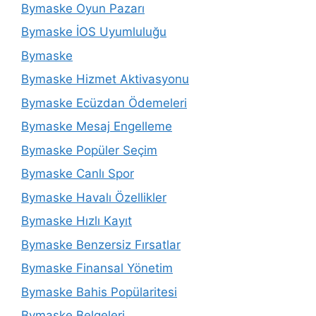
Bymaske Oyun Pazarı
Bymaske İOS Uyumluluğu
Bymaske
Bymaske Hizmet Aktivasyonu
Bymaske Ecüzdan Ödemeleri
Bymaske Mesaj Engelleme
Bymaske Popüler Seçim
Bymaske Canlı Spor
Bymaske Havalı Özellikler
Bymaske Hızlı Kayıt
Bymaske Benzersiz Fırsatlar
Bymaske Finansal Yönetim
Bymaske Bahis Popülaritesi
Bymaske Belgeleri