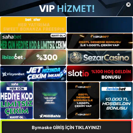
×
Bymaske GİRİŞ İÇİN TIKLAYINIZ!