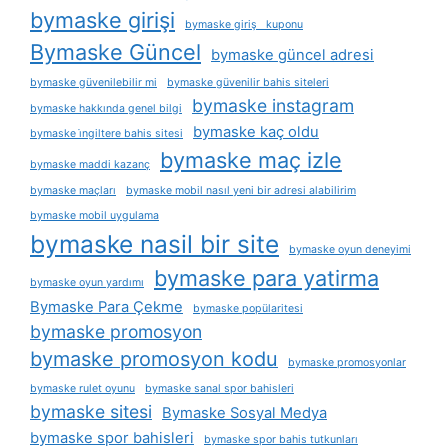
bymaske girişi
bymaske giriş kuponu
Bymaske Güncel
bymaske güncel adresi
bymaske güvenilebilir mi
bymaske güvenilir bahis siteleri
bymaske instagram
bymaske hakkında genel bilgi
bymaske kaç oldu
bymaske i̇ngiltere bahis sitesi
bymaske maç izle
bymaske maddi kazanç
bymaske maçları
bymaske mobil nasıl yeni bir adresi alabilirim
bymaske mobil uygulama
bymaske nasil bir site
bymaske oyun deneyimi
bymaske para yatirma
bymaske oyun yardımı
Bymaske Para Çekme
bymaske popülaritesi
bymaske promosyon
bymaske promosyon kodu
bymaske promosyonlar
bymaske rulet oyunu
bymaske sanal spor bahisleri
bymaske sitesi
Bymaske Sosyal Medya
bymaske spor bahisleri
bymaske spor bahis tutkunları