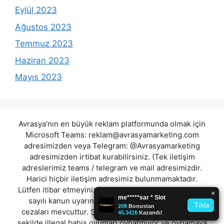
Eylül 2023
Ağustos 2023
Temmuz 2023
Haziran 2023
Mayıs 2023
Avrasya'nın en büyük reklam platformunda olmak için
Microsoft Teams:
reklam@avrasyamarketing.com
adresimizden veya Telegram: @Avrasyamarketing
adresimizden irtibat kurabilirsiniz. (Tek iletişim
adreslerimiz teams / telegram ve mail adresimizdir.
Harici hiçbir iletişim adresimiz bulunmamaktadır.
Lütfen itibar etmeyiniz.) Türkiye yasalarına göre 7258
sayılı kanun uyarınca yasa dışı bahis oynamanın
cezaları mevcuttur. Şu an bulunduğunuz site hiç bir
şekilde illegal bahis oyunları oynatmıyor ve oynamaya