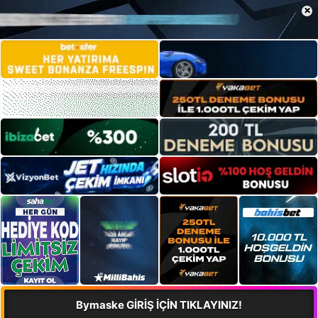
×
Bymaske GİRİŞ İÇİN TIKLAYINIZ!