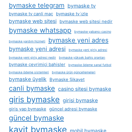
bymaske telegram
bymaske tv
bymaske tv canli maç
bymaske tv i̇zle
bymaske web sitesi
bymaske web sitesi nedir
bymaske whatsapp
bymaske yabancı casino
bymaske yeni adres
bymaske yardım hizmeti
bymaske yeni adresi
bymaske yeni giriş adresi
bymaske yeni giriş adresi nedir
bymaske yüksek bahis oranları
bymaske çevrimiçi bahisler
bymaske ödeme sanal futbol
bymaske ödeme sistemleri
bymaske ürün güncellemeleri
bymaske üyelik
Bymaske Şikayet
canli bymaske
casino sitesi bymaske
giris bymaske
girisi bymaske
giris yap bymaske
güncel adresi bymaske
güncel bymaske
kayit bymaske
mobil bymaske