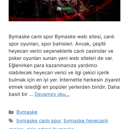
Bymaske canlı spor Bymaske web sitesi, canlı
spor oyunları, spor bahisleri. Ancak, çeşitli
heyecan verici seçeneklerle canlı casinolar ve
poker oyunları sunan yeni web siteleri de var.
Eğlenirken para kazanmanıza yardımcı
olabilecek heyecan verici ve ilgi çekici içerik
bulmak için en iyi yer. İnternette herkesin ziyaret
etmek istediği en popüler yerlerden biridir. Daha
basit bir …
Devamını oku…
Kategoriler
Bymaske
Etiketler
bymaske canlı spor
,
bymaske heyecanlı