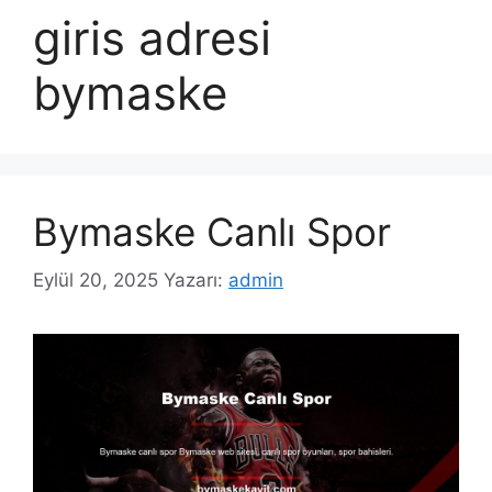
giris adresi
bymaske
Bymaske Canlı Spor
Eylül 20, 2025
Yazarı:
admin