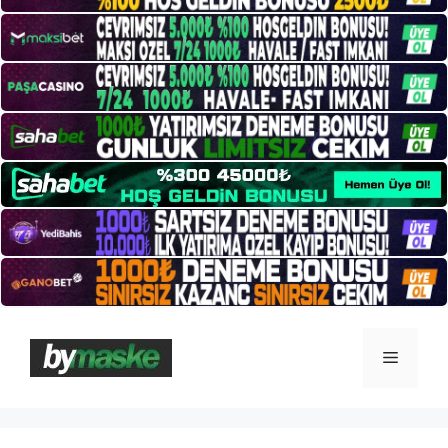
İçeriğe
atla
Menü