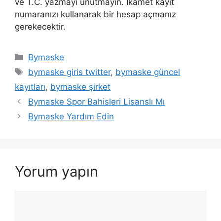
ve T.C. yazmayı unutmayın. İkamet kayıt
numaranızı kullanarak bir hesap açmanız
gerekecektir.
Kategoriler
Bymaske
Etiketler
bymaske giris twitter
,
bymaske güncel
kayıtları
,
bymaske şirket
Bymaske Spor Bahisleri Lisanslı Mı
Bymaske Yardım Edin
Yorum yapın
Yorum