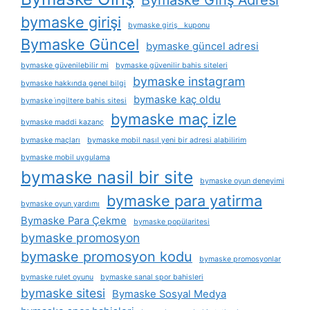
Bymaske Giriş Adresi
bymaske girişi
bymaske giriş kuponu
Bymaske Güncel
bymaske güncel adresi
bymaske güvenilebilir mi
bymaske güvenilir bahis siteleri
bymaske instagram
bymaske hakkında genel bilgi
bymaske kaç oldu
bymaske i̇ngiltere bahis sitesi
bymaske maç izle
bymaske maddi kazanç
bymaske maçları
bymaske mobil nasıl yeni bir adresi alabilirim
bymaske mobil uygulama
bymaske nasil bir site
bymaske oyun deneyimi
bymaske para yatirma
bymaske oyun yardımı
Bymaske Para Çekme
bymaske popülaritesi
bymaske promosyon
bymaske promosyon kodu
bymaske promosyonlar
bymaske rulet oyunu
bymaske sanal spor bahisleri
bymaske sitesi
Bymaske Sosyal Medya