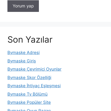
Son Yazılar
Bymaske Adresi
Bymaske Giriş
Bymaske Çevrimiçi Oyunlar
Bymaske Skor Özelliği
Bymaske İhtiyaç Eşleşmesi
Bymaske Tv Bölümü
Bymaske Popüler Site
Bymaske Oyun Pazarı