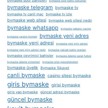
bymaske spor bahisleri
bymaske spor bahis tutkunları
bymaske telegram
bymaske tv
bymaske tv canli maç
bymaske tv i̇zle
bymaske web sitesi
bymaske web sitesi nedir
bymaske whatsapp
bymaske yabancı casino
bymaske yeni adres
bymaske yardım hizmeti
bymaske yeni adresi
bymaske yeni giriş adresi
bymaske yeni giriş adresi nedir
bymaske yüksek bahis oranları
bymaske çevrimiçi bahisler
bymaske ödeme sanal futbol
bymaske ödeme sistemleri
bymaske ürün güncellemeleri
bymaske üyelik
Bymaske Şikayet
canli bymaske
casino sitesi bymaske
giris bymaske
girisi bymaske
giris yap bymaske
güncel adresi bymaske
güncel bymaske