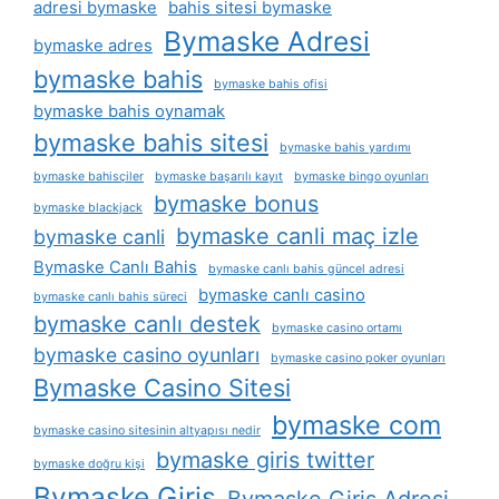
adresi bymaske
bahis sitesi bymaske
Bymaske Adresi
bymaske adres
bymaske bahis
bymaske bahis ofisi
bymaske bahis oynamak
bymaske bahis sitesi
bymaske bahis yardımı
bymaske bahisçiler
bymaske başarılı kayıt
bymaske bingo oyunları
bymaske bonus
bymaske blackjack
bymaske canli maç izle
bymaske canli
Bymaske Canlı Bahis
bymaske canlı bahis güncel adresi
bymaske canlı casino
bymaske canlı bahis süreci
bymaske canlı destek
bymaske casino ortamı
bymaske casino oyunları
bymaske casino poker oyunları
Bymaske Casino Sitesi
bymaske com
bymaske casino sitesinin altyapısı nedir
bymaske giris twitter
bymaske doğru kişi
Bymaske Giriş