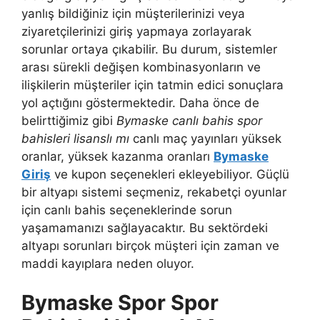
yanlış bildiğiniz için müşterilerinizi veya
ziyaretçilerinizi giriş yapmaya zorlayarak
sorunlar ortaya çıkabilir. Bu durum, sistemler
arası sürekli değişen kombinasyonların ve
ilişkilerin müşteriler için tatmin edici sonuçlara
yol açtığını göstermektedir. Daha önce de
belirttiğimiz gibi
Bymaske canlı bahis spor
bahisleri lisanslı mı
canlı maç yayınları yüksek
oranlar, yüksek kazanma oranları
Bymaske
Giriş
ve kupon seçenekleri ekleyebiliyor. Güçlü
bir altyapı sistemi seçmeniz, rekabetçi oyunlar
için canlı bahis seçeneklerinde sorun
yaşamamanızı sağlayacaktır. Bu sektördeki
altyapı sorunları birçok müşteri için zaman ve
maddi kayıplara neden oluyor.
Bymaske Spor Spor