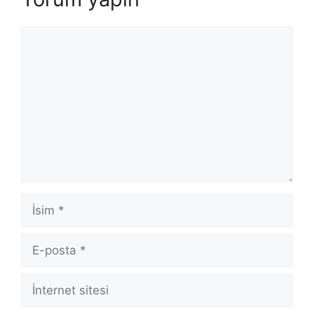
Yorum
İsim
E-
posta
İnternet
sitesi