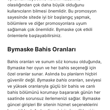
olasılığından çok daha büyük olduğunu
kullanıcıların bilmesi önemlidir. Bu promosyon
sayesinde sitede iyi bir başlangıç ​​yapmak,
bölümlere ve diğer promosyonlara uyum
sağlamak çok önemlidir. Bymaske çok etkili
önlemlerle başlayabilirsiniz.
Bymaske Bahis Oranları
Bahis oranları ve sunum söz konusu olduğunda,
Bymaske her oyun ve her bahis seçeneği için
özel oranlar sunar. Aslında bu planların hiçbiri
güvenilir değil.
Bymaske bahis oranları
, seviyesi
ve yüksek oranlarıyla güçlü bir bahis ve canlı
bahis bölümünü korumayı başararak günün her
saatinde sorunsuz ilerlemenizi sağlar. Bymaske
güncel girişleri Bir sitenin hizmet seçeneklerini