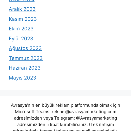
Aralık 2023
Kasım 2023
Ekim 2023
Eylül 2023
Ağustos 2023
Temmuz 2023
Haziran 2023
Mayıs 2023
Avrasya'nın en büyük reklam platformunda olmak için
Microsoft Teams:
reklam@avrasyamarketing.com
adresimizden veya Telegram: @Avrasyamarketing
adresimizden irtibat kurabilirsiniz. (Tek iletişim
adreslerimiz teams / telegram ve mail adresimizdir.