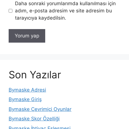
Daha sonraki yorumlarımda kullanılması için
adım, e-posta adresim ve site adresim bu
tarayıcıya kaydedilsin.
Son Yazılar
Bymaske Adresi
Bymaske Giriş
Bymaske Çevrimiçi Oyunlar
Bymaske Skor Özelliği
Bymaske İhtiyaç Eşleşmesi