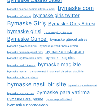
bymaske com
bymaske casino sitesinin altyapısı nedir
bymaske giris twitter
bymaske doğru kişi
Bymaske Giriş
Bymaske Giriş Adresi
bymaske girişi
bymaske giriş kuponu
Bymaske Güncel
bymaske güncel adresi
bymaske güvenilebilir mi
bymaske güvenilir bahis siteleri
bymaske instagram
bymaske hakkında genel bilgi
bymaske kaç oldu
bymaske i̇ngiltere bahis sitesi
bymaske maç izle
bymaske maddi kazanç
bymaske maçları
bymaske mobil nasıl yeni bir adresi alabilirim
bymaske mobil uygulama
bymaske nasil bir site
bymaske oyun deneyimi
bymaske para yatirma
bymaske oyun yardımı
Bymaske Para Çekme
bymaske popülaritesi
bymaske promosyon