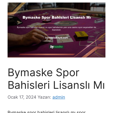
Bymaske Spor
Bahisleri Lisanslı Mı
Ocak 17, 2024
Yazarı:
admin
Bymaske spor bahisleri lisanslı mı spor