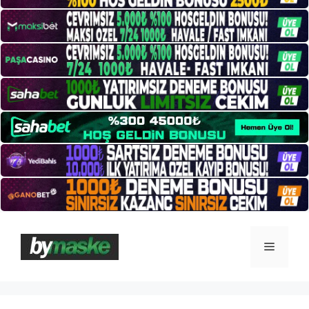
İçeriğe
atla
Menü