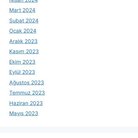
Mart 2024
Şubat 2024
Ocak 2024
Aralık 2023
Kasım 2023
Ekim 2023
Eylül 2023
Ağustos 2023
Temmuz 2023
Haziran 2023
Mayıs 2023