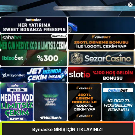
×
Bymaske GİRİŞ İÇİN TIKLAYINIZ!