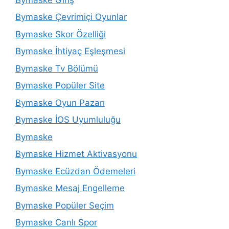
Bymaske Çevrimiçi Oyunlar
Bymaske Skor Özelliği
Bymaske İhtiyaç Eşleşmesi
Bymaske Tv Bölümü
Bymaske Popüler Site
Bymaske Oyun Pazarı
Bymaske İOS Uyumluluğu
Bymaske
Bymaske Hizmet Aktivasyonu
Bymaske Ecüzdan Ödemeleri
Bymaske Mesaj Engelleme
Bymaske Popüler Seçim
Bymaske Canlı Spor