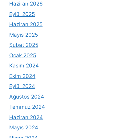
Haziran 2026
Eylül 2025
Haziran 2025
Mayıs 2025
Şubat 2025
Ocak 2025
Kasım 2024
Ekim 2024
Eylül 2024
Ağustos 2024
Temmuz 2024
Haziran 2024
Mayıs 2024
Nisan 2024