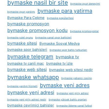
bymaske nasil bir site
bymaske oyun deneyimi
bymaske para yatirma
bymaske oyun yardımı
Bymaske Para Çekme
bymaske popülaritesi
bymaske promosyon
bymaske promosyon kodu
bymaske promosyonlar
bymaske rulet oyunu
bymaske sanal spor bahisleri
bymaske sitesi
Bymaske Sosyal Medya
bymaske spor bahisleri
bymaske spor bahis tutkunları
bymaske telegram
bymaske tv
bymaske tv canli maç
bymaske tv i̇zle
bymaske web sitesi
bymaske web sitesi nedir
bymaske whatsapp
bymaske yabancı casino
bymaske yeni adres
bymaske yardım hizmeti
bymaske yeni adresi
bymaske yeni giriş adresi
bymaske yeni giriş adresi nedir
bymaske yüksek bahis oranları
bymaske çevrimiçi bahisler
bymaske ödeme sanal futbol