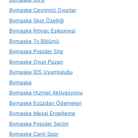
Bymaske Çevrimiçi Oyunlar
Bymaske Skor Özelliği
Bymaske İhtiyaç Eşleşmesi
Bymaske Tv Bölümü
Bymaske Popüler Site
Bymaske Oyun Pazarı
Bymaske İOS Uyumluluğu
Bymaske
Bymaske Hizmet Aktivasyonu
Bymaske Ecüzdan Ödemeleri
Bymaske Mesaj Engelleme
Bymaske Popüler Seçim
Bymaske Canlı Spor