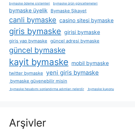
bymaske ödeme sistemleri
bymaske ürün güncellemeleri
bymaske üyelik
Bymaske Şikayet
canli bymaske
casino sitesi bymaske
giris bymaske
girisi bymaske
giris yap bymaske
güncel adresi bymaske
güncel bymaske
kayit bymaske
mobil bymaske
yeni giris bymaske
twitter bymaske
bymaske güvenebilir misin
bymaske hesabımı sonlandırma adımları nelerdir
bymaske kuponu
Arşivler