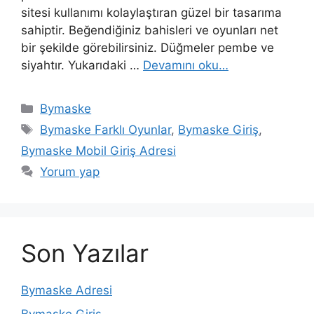
sitesi kullanımı kolaylaştıran güzel bir tasarıma
sahiptir. Beğendiğiniz bahisleri ve oyunları net
bir şekilde görebilirsiniz. Düğmeler pembe ve
siyahtır. Yukarıdaki …
Devamını oku…
Kategoriler
Bymaske
Etiketler
Bymaske Farklı Oyunlar
,
Bymaske Giriş
,
Bymaske Mobil Giriş Adresi
Yorum yap
Son Yazılar
Bymaske Adresi
Bymaske Giriş