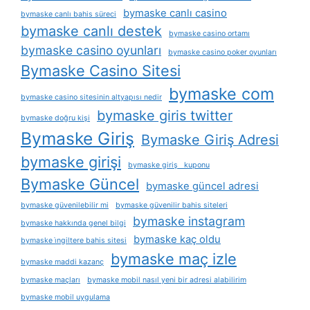
bymaske canlı casino
bymaske canlı bahis süreci
bymaske canlı destek
bymaske casino ortamı
bymaske casino oyunları
bymaske casino poker oyunları
Bymaske Casino Sitesi
bymaske com
bymaske casino sitesinin altyapısı nedir
bymaske giris twitter
bymaske doğru kişi
Bymaske Giriş
Bymaske Giriş Adresi
bymaske girişi
bymaske giriş kuponu
Bymaske Güncel
bymaske güncel adresi
bymaske güvenilebilir mi
bymaske güvenilir bahis siteleri
bymaske instagram
bymaske hakkında genel bilgi
bymaske kaç oldu
bymaske i̇ngiltere bahis sitesi
bymaske maç izle
bymaske maddi kazanç
bymaske maçları
bymaske mobil nasıl yeni bir adresi alabilirim
bymaske mobil uygulama