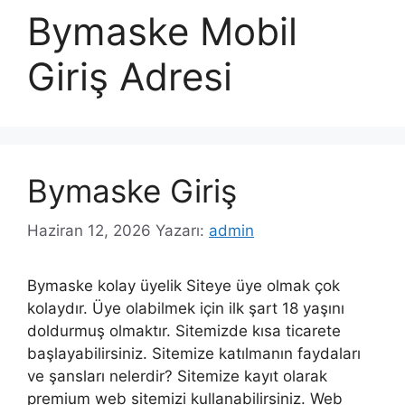
Bymaske Mobil
Giriş Adresi
Bymaske Giriş
Haziran 12, 2026
Yazarı:
admin
Bymaske kolay üyelik Siteye üye olmak çok
kolaydır. Üye olabilmek için ilk şart 18 yaşını
doldurmuş olmaktır. Sitemizde kısa ticarete
başlayabilirsiniz. Sitemize katılmanın faydaları
ve şansları nelerdir? Sitemize kayıt olarak
premium web sitemizi kullanabilirsiniz. Web