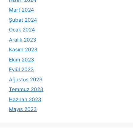
Mart 2024
Şubat 2024
Ocak 2024
Aralık 2023
Kasım 2023
Ekim 2023
Eylül 2023
Ağustos 2023
Temmuz 2023
Haziran 2023
Mayıs 2023